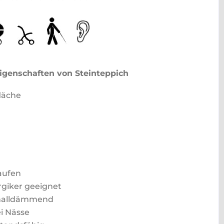
igenschaften von Steinteppich
läche
aufen
rgiker geeignet
challdämmend
ei Nässe