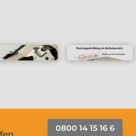
Fugenlose
Abdichtungs- und
Verarbeitung
Ablaufsysteme
Tipps zur
Technische
Bodenpflege
Informationen
0800 14 15 16 6
ufen