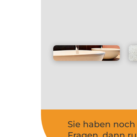
Farb- und
Materialauswahl
Versiegelung für
Küche und Bad
Sie haben noch
Fragen, dann r