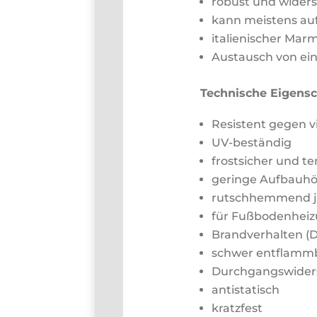
robust und wider
kann meistens au
italienischer Mar
Austausch von ein
Technische Eigensc
Resistent gegen v
UV-beständig
frostsicher und t
geringe Aufbauhö
rutschhemmend je 
für Fußbodenheiz
Brandverhalten (D
schwer entflammba
Durchgangswiders
antistatisch
kratzfest