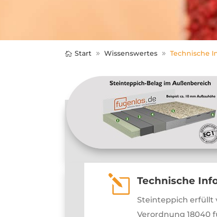
Start
Wissenswertes
Technische I
l
Technische Inf
Steinteppich erfüll
Verordnung 18040 fü