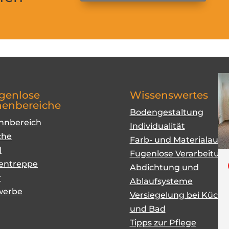
genlose
Wissenswertes
nenbereiche
Bodengestaltung
hnbereich
Individualität
che
Farb- und Materialausw
d
Fugenlose Verarbeitun
entreppe
Abdichtung und
r
Ablaufsysteme
werbe
Versiegelung bei Küche
und Bad
Tipps zur Pflege