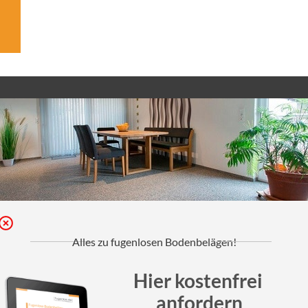
über fugenlos
Über fugenlos
Blog
ahl
Stellenangebote
g
Produktübersicht
Kundenprojekte
Alles zu fugenlosen Bodenbelägen!
Fakten
Hier kostenfrei
anfordern
Service