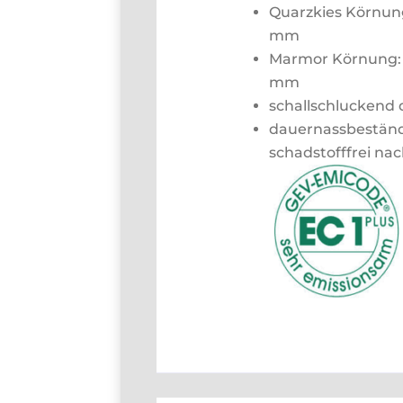
Quarzkies Körnung
mm
Marmor Körnung: 2
mm
schallschluckend 
dauernassbeständ
schadstofffrei na