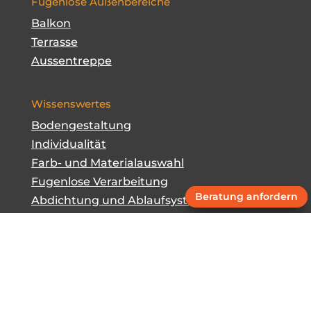
Fugenlose Außenbereiche
Balkon
Terrasse
Aussentreppe
Wissenswertes
Bodengestaltung
Individualität
Farb- und Materialauswahl
Fugenlose Verarbeitung
Beratung anfordern
Beratung anfordern
Abdichtung und Ablaufsysteme
Versiegelung bei Küche und Bad
Tipps zur Pflege
Technische Informationen
Marmor-Steinteppich
Gegossener Boden