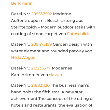
Berkmann
Datei-Nr.:
205537592
Moderne
Außentreppe mit Beschichtung aus
Steinteppich – Modern outdoor stairs with
coating of stone carpet von
Fotoschlick
Datei-Nr.:
209475159
Garden design with
water element and rounded patway von
HildaWeges
Datei-Nr.:
212235377
Modernes
Kaminzimmer von
slavun
Datei-Nr.:
218821120
The businessman’s
hand holds the fifth star. A new star,
achievement.The concept of the rating of
hotels and restaurants, the evaluation of