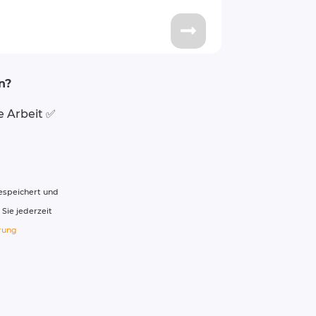
n?
e Arbeit ✅
espeichert und
Sie jederzeit
rung