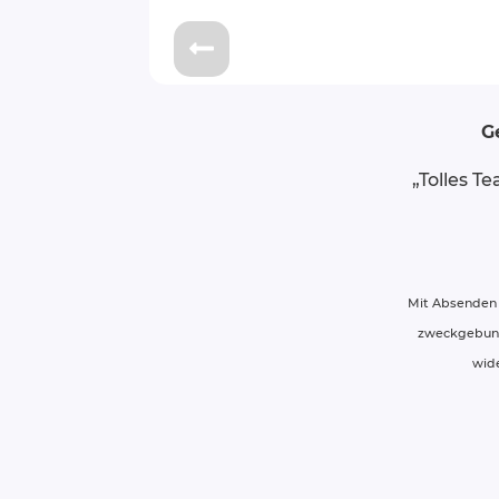
G
„Tolles T
Mit Absenden 
zweckgebunde
wid