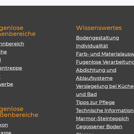
genlose
Wissenswertes
nenbereiche
Bodengestaltung
hnbereich
Individualität
che
Farb- und Materialausw
d
Fugenlose Verarbeitun
entreppe
Abdichtung und
r
Ablaufsysteme
werbe
Versiegelung bei Küche
und Bad
Tipps zur Pflege
genlose
Technische Informatio
ßenbereiche
Marmor-Steinteppich
kon
Gegossener Boden
rasse