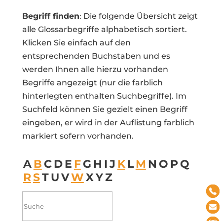
Begriff finden
: Die folgende Übersicht zeigt
alle Glossarbegriffe alphabetisch sortiert.
Klicken Sie einfach auf den
entsprechenden Buchstaben und es
werden Ihnen alle hierzu vorhanden
Begriffe angezeigt (nur die farblich
hinterlegten enthalten Suchbegriffe). Im
Suchfeld können Sie gezielt einen Begriff
eingeben, er wird in der Auflistung farblich
markiert sofern vorhanden.
A
B
C
D
E
F
G
H
I
J
K
L
M
N
O
P
Q
R
S
T
U
V
W
X
Y
Z