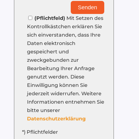
Senden
i
t
(Pflichtfeld)
Mit Setzen des
t
Kontrollkästchen erklären Sie
e
sich einverstanden, dass Ihre
l
Daten elektronisch
a
gespeichert und
s
zweckgebunden zur
s
Bearbeitung Ihrer Anfrage
e
genutzt werden. Diese
d
Einwilligung können Sie
i
jederzeit widerrufen. Weitere
e
Informationen entnehmen Sie
s
bitte unserer
e
Datenschutzerklärung
s
*) Pflichtfelder
F