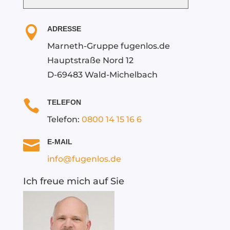
e
l

ADRESSE
d
Marneth-Gruppe fugenlos.de
l
Hauptstraße Nord 12
e
e
D-69483 Wald-Michelbach
r

.
TELEFON
Telefon:
0800 14 15 16 6

E-MAIL
info@fugenlos.de
Ich freue mich auf Sie